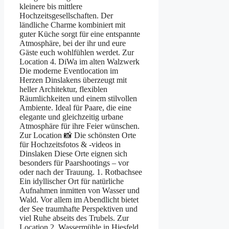
kleinere bis mittlere
Hochzeitsgesellschaften. Der
ländliche Charme kombiniert mit
guter Küche sorgt für eine entspannte
Atmosphäre, bei der ihr und eure
Gäste euch wohlfühlen werdet. Zur
Location 4. DiWa im alten Walzwerk
Die moderne Eventlocation im
Herzen Dinslakens überzeugt mit
heller Architektur, flexiblen
Räumlichkeiten und einem stilvollen
Ambiente. Ideal für Paare, die eine
elegante und gleichzeitig urbane
Atmosphäre für ihre Feier wünschen.
Zur Location 📸 Die schönsten Orte
für Hochzeitsfotos & -videos in
Dinslaken Diese Orte eignen sich
besonders für Paarshootings – vor
oder nach der Trauung. 1. Rotbachsee
Ein idyllischer Ort für natürliche
Aufnahmen inmitten von Wasser und
Wald. Vor allem im Abendlicht bietet
der See traumhafte Perspektiven und
viel Ruhe abseits des Trubels. Zur
Location 2. Wassermühle in Hiesfeld