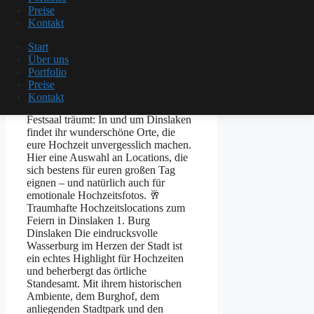
Preise
Dinslaken verbindet idyllische
Kontakt
Niederrhein-Atmosphäre mit guter
Erreichbarkeit – und genau das macht
Start
die Stadt zu einem beliebten Ort für
Über uns
Hochzeiten. Egal ob ihr von einer
Portfolio
romantischen Feier im Grünen, einer
Preise
stilvollen Location mit historischem
Kontakt
Charme oder einem modernen
Festsaal träumt: In und um Dinslaken
findet ihr wunderschöne Orte, die
eure Hochzeit unvergesslich machen.
Hier eine Auswahl an Locations, die
sich bestens für euren großen Tag
eignen – und natürlich auch für
emotionale Hochzeitsfotos. 🥂
Traumhafte Hochzeitslocations zum
Feiern in Dinslaken 1. Burg
Dinslaken Die eindrucksvolle
Wasserburg im Herzen der Stadt ist
ein echtes Highlight für Hochzeiten
und beherbergt das örtliche
Standesamt. Mit ihrem historischen
Ambiente, dem Burghof, dem
anliegenden Stadtpark und den