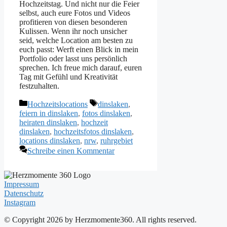
Hochzeitstag. Und nicht nur die Feier
selbst, auch eure Fotos und Videos
profitieren von diesen besonderen
Kulissen. Wenn ihr noch unsicher
seid, welche Location am besten zu
euch passt: Werft einen Blick in mein
Portfolio oder lasst uns persönlich
sprechen. Ich freue mich darauf, euren
Tag mit Gefühl und Kreativität
festzuhalten.
Kategorien
Schlagwörter
Hochzeitslocations
dinslaken
,
feiern in dinslaken
,
fotos dinslaken
,
heiraten dinslaken
,
hochzeit
dinslaken
,
hochzeitsfotos dinslaken
,
locations dinslaken
,
nrw
,
ruhrgebiet
Schreibe einen Kommentar
Impressum
Datenschutz
Instagram
© Copyright
2026
by Herzmomente360. All rights reserved.